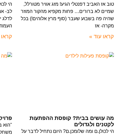
טוב אז האביב דפנטלי הגיע! מזג אוויר מטורלל,
הי לכו
שמיים לא ברורים… פחות מקפיא מהקור המוזר
לב- אנ
שהיה פה בשבוע שעבר (סוף מרץ אלוהים!) בכל
לדלג י
מקרה- אז
העמוד
קראו עוד »
קראו 
מה עושים בבית? קופסת ההפתעות
פרויק
לקטנים ולגדולים
"הוא ב
הי לכולן.ם ומה שלומכן.ם? היום נתחיל לדבר על
משחק ח