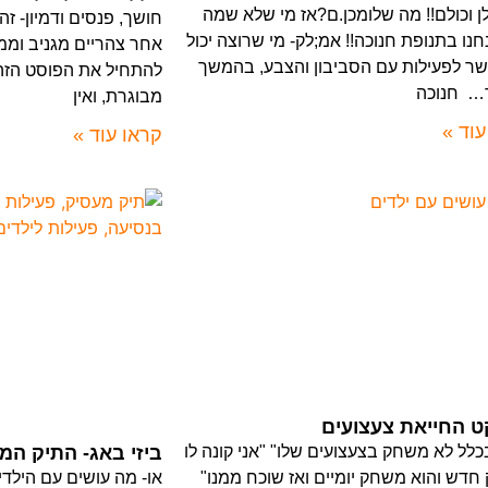
לן וכולם!! מה שלומכן.ם?אז מי שלא שמה
חושך, פנסים ודמיון- ז
חנו בתנופת חנוכה!! אמ;לק- מי שרוצה יכול
אחר צהריים מגניב וממ
שר לפעילות עם הסביבון והצבע, בהמשך
להתחיל את הפוסט הזה
… חנוכה
מבוגרת, ואין
עוד »
קראו עוד »
ט החייאת צעצועים
כלל לא משחק בצעצועים שלו" "אני קונה לו
ביזי באג- התיק המ
דש והוא משחק יומיים ואז שוכח ממנו"
או- מה עושים עם הילד